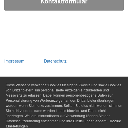
Kontaktformular
Impressum
Datenschutz
Diese Webseite verwendet Cookies für eigene Zwecke und sowie Cookies
von Drittanbietern, um personalisierte Anzeigen einzublenden und
Messwerte zu erfassen. Dabei können personenbezogene Daten zur
Personalisierung von Werbeanzeigen an den Drittanbieter übertragen
werden, wenn Sie hierzu zustimmen. Sollten Sie dies nicht wollen, stimmen
Sie nicht zu, denn dann werden Inhalte blockiert und Daten nicht
übertragen. Weitere Informationen zur Verwendung können Sie der
Datenschutzerklärung entnehmen und ihre Einstellungen ändern.
Cookie
Einstellungen