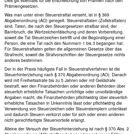
Dies gilt ebenfalls für die Erschleichung von Prämien nach den
Prämiengesetzen.
Was man unter einer Steuerstraftat verseht, ist in § 369
Abgabenordnung (AO) geregelt. Steuerstraftaten (Zollstraftaten)
sind, Taten, die nach den Steuergesetzen strafbar sind, der
Bannbruch, die Wertzeichenfälschung und deren Vorbereitung,
soweit die Tat Steuerzeichen betrifft und die Begünstigung einer
Person, die eine Tat nach den Nummern 1 bis 3 begangen hat.
Für Steuerstraftaten gelten die allgemeinen Gesetze über das
Strafrecht, soweit die Strafvorschriften der Steuergesetze nichts
anderes bestimmen.
Der in der Praxis häufigste Fall in Steuerstrafverfahren ist die
Steuerhinterziehung nach § 370 Abgabenordnung (AO). Danach
wird mit Freiheitsstrafe bis zu 5 Jahren oder mit Geldstrafe
bestraft, wer den Finanzbehörden oder anderen Behörden über
steuerlich erhebliche Tatsachen unrichtige oder unvollständige
Angaben macht, die Finanzbehörden pflichtwidrig über steuerlich
erhebliche Tatsachen in Unkenntnis lässt oder pflichtwidrig die
Verwendung von Steuerzeichen oder Steuerstemplern unterlässt
und dadurch Steuern verkürzt oder für sich oder einen anderen
nicht gerechtfertigte Steuervorteile erlangt.
Alleine der Versuch der Steuerhinterziehung ist nach § 370 Abs. 2