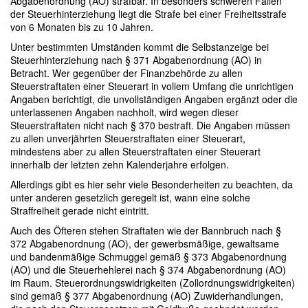
Abgabenordnung (AO) strafbar. In besonders schweren Fällen
der Steuerhinterziehung liegt die Strafe bei einer Freiheitsstrafe
von 6 Monaten bis zu 10 Jahren.
Unter bestimmten Umständen kommt die Selbstanzeige bei
Steuerhinterziehung nach § 371 Abgabenordnung (AO) in
Betracht. Wer gegenüber der Finanzbehörde zu allen
Steuerstraftaten einer Steuerart in vollem Umfang die unrichtigen
Angaben berichtigt, die unvollständigen Angaben ergänzt oder die
unterlassenen Angaben nachholt, wird wegen dieser
Steuerstraftaten nicht nach § 370 bestraft. Die Angaben müssen
zu allen unverjährten Steuerstraftaten einer Steuerart,
mindestens aber zu allen Steuerstraftaten einer Steuerart
innerhalb der letzten zehn Kalenderjahre erfolgen.
Allerdings gibt es hier sehr viele Besonderheiten zu beachten, da
unter anderen gesetzlich geregelt ist, wann eine solche
Straffreiheit gerade nicht eintritt.
Auch des Öfteren stehen Straftaten wie der Bannbruch nach §
372 Abgabenordnung (AO), der gewerbsmäßige, gewaltsame
und bandenmäßige Schmuggel gemäß § 373 Abgabenordnung
(AO) und die Steuerhehlerei nach § 374 Abgabenordnung (AO)
im Raum. Steuerordnungswidrigkeiten (Zollordnungswidrigkeiten)
sind gemäß § 377 Abgabenordnung (AO) Zuwiderhandlungen,