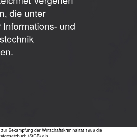
zeichnet Vergehen
, die unter
 Informations- und
stechnik
en.
 zur Bekämpfung der Wirtschaftskriminalität 1986 die
afgesetzbuch (StGB) ein.