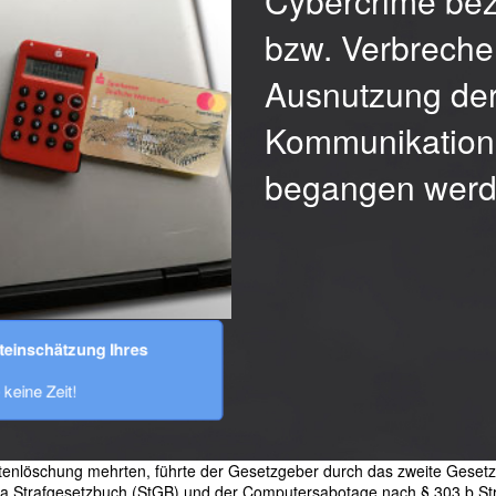
Cybercrime be
bzw. Verbrechen
Ausnutzung der
Kommunikation
begangen werd
steinschätzung Ihres 
e keine Zeit!
atenlöschung mehrten, führte der Gesetzgeber durch das zweite Gesetz
a Strafgesetzbuch (StGB) und der Computersabotage nach § 303 b Str