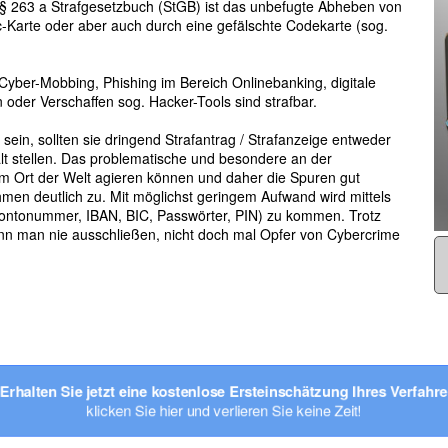
 263 a Strafgesetzbuch (StGB) ist das unbefugte Abheben von
c-Karte oder aber auch durch eine gefälschte Codekarte (sog.
 Cyber-Mobbing, Phishing im Bereich Onlinebanking, digitale
 oder Verschaffen sog. Hacker-Tools sind strafbar.
 sein, sollten sie dringend Strafantrag / Strafanzeige entweder
alt stellen. Das problematische und besondere an der
edem Ort der Welt agieren können und daher die Spuren gut
hmen deutlich zu. Mit möglichst geringem Aufwand wird mittels
ontonummer, IBAN, BIC, Passwörter, PIN) zu kommen. Trotz
n man nie ausschließen, nicht doch mal Opfer von Cybercrime
halten Sie jetzt eine kostenlose Ersteinschätzung Ihres Verfa
klicken Sie hier und verlieren Sie keine Zeit!