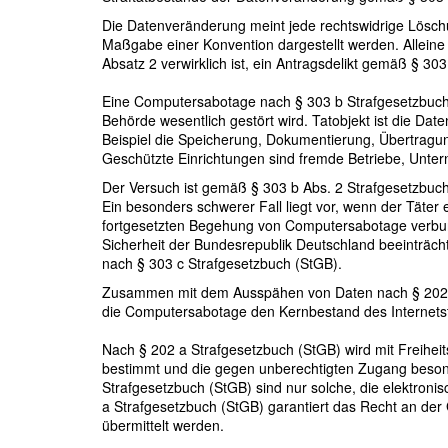
Die Datenveränderung meint jede rechtswidrige Löschu
Maßgabe einer Konvention dargestellt werden. Alleine 
Absatz 2 verwirklich ist, ein Antragsdelikt gemäß § 303
Eine Computersabotage nach § 303 b Strafgesetzbuch (
Behörde wesentlich gestört wird. Tatobjekt ist die D
Beispiel die Speicherung, Dokumentierung, Übertragun
Geschützte Einrichtungen sind fremde Betriebe, Unt
Der Versuch ist gemäß § 303 b Abs. 2 Strafgesetzbuch 
Ein besonders schwerer Fall liegt vor, wenn der Täter
fortgesetzten Begehung von Computersabotage verbund
Sicherheit der Bundesrepublik Deutschland beeinträch
nach § 303 c Strafgesetzbuch (StGB).
Zusammen mit dem Ausspähen von Daten nach § 202 a
die Computersabotage den Kernbestand des Internetst
Nach § 202 a Strafgesetzbuch (StGB) wird mit Freiheits
bestimmt und die gegen unberechtigten Zugang besond
Strafgesetzbuch (StGB) sind nur solche, die elektroni
a Strafgesetzbuch (StGB) garantiert das Recht an de
übermittelt werden.