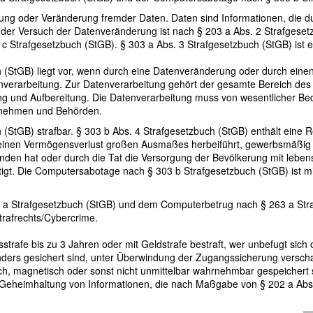
ng oder Veränderung fremder Daten. Daten sind Informationen, die du
der Versuch der Datenveränderung ist nach § 203 a Abs. 2 Strafgesetzb
 c Strafgesetzbuch (StGB). § 303 a Abs. 3 Strafgesetzbuch (StGB) ist ein
StGB) liegt vor, wenn durch eine Datenveränderung oder durch einen H
atenverarbeitung. Zur Datenverarbeitung gehört der gesamte Bereich d
g und Aufbereitung. Die Datenverarbeitung muss von wesentlicher Bed
ernehmen und Behörden.
(StGB) strafbar. § 303 b Abs. 4 Strafgesetzbuch (StGB) enthält eine 
 einen Vermögensverlust großen Ausmaßes herbeiführt, gewerbsmäßig od
en hat oder durch die Tat die Versorgung der Bevölkerung mit lebens
tigt. Die Computersabotage nach § 303 b Strafgesetzbuch (StGB) ist m
 Strafgesetzbuch (StGB) und dem Computerbetrug nach § 263 a Stra
rafrechts/Cybercrime.
strafe bis zu 3 Jahren oder mit Geldstrafe bestraft, wer unbefugt sich
ers gesichert sind, unter Überwindung der Zugangssicherung verschaf
sch, magnetisch oder sonst nicht unmittelbar wahrnehmbar gespeichert s
r Geheimhaltung von Informationen, die nach Maßgabe von § 202 a Absa