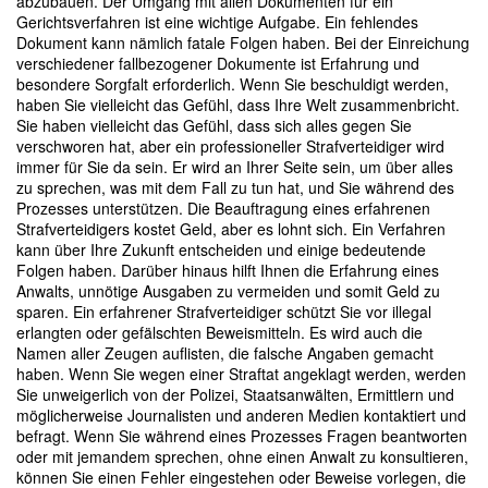
abzubauen. Der Umgang mit allen Dokumenten für ein
Gerichtsverfahren ist eine wichtige Aufgabe. Ein fehlendes
Dokument kann nämlich fatale Folgen haben. Bei der Einreichung
verschiedener fallbezogener Dokumente ist Erfahrung und
besondere Sorgfalt erforderlich. Wenn Sie beschuldigt werden,
haben Sie vielleicht das Gefühl, dass Ihre Welt zusammenbricht.
Sie haben vielleicht das Gefühl, dass sich alles gegen Sie
verschworen hat, aber ein professioneller Strafverteidiger wird
immer für Sie da sein. Er wird an Ihrer Seite sein, um über alles
zu sprechen, was mit dem Fall zu tun hat, und Sie während des
Prozesses unterstützen. Die Beauftragung eines erfahrenen
Strafverteidigers kostet Geld, aber es lohnt sich. Ein Verfahren
kann über Ihre Zukunft entscheiden und einige bedeutende
Folgen haben. Darüber hinaus hilft Ihnen die Erfahrung eines
Anwalts, unnötige Ausgaben zu vermeiden und somit Geld zu
sparen. Ein erfahrener Strafverteidiger schützt Sie vor illegal
erlangten oder gefälschten Beweismitteln. Es wird auch die
Namen aller Zeugen auflisten, die falsche Angaben gemacht
haben. Wenn Sie wegen einer Straftat angeklagt werden, werden
Sie unweigerlich von der Polizei, Staatsanwälten, Ermittlern und
möglicherweise Journalisten und anderen Medien kontaktiert und
befragt. Wenn Sie während eines Prozesses Fragen beantworten
oder mit jemandem sprechen, ohne einen Anwalt zu konsultieren,
können Sie einen Fehler eingestehen oder Beweise vorlegen, die