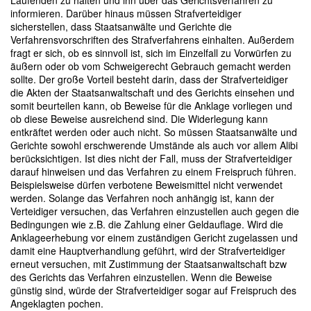
Laufenden zu halten und ihn über das Gerichtsverfahren zu
informieren. Darüber hinaus müssen Strafverteidiger
sicherstellen, dass Staatsanwälte und Gerichte die
Verfahrensvorschriften des Strafverfahrens einhalten. Außerdem
fragt er sich, ob es sinnvoll ist, sich im Einzelfall zu Vorwürfen zu
äußern oder ob vom Schweigerecht Gebrauch gemacht werden
sollte. Der große Vorteil besteht darin, dass der Strafverteidiger
die Akten der Staatsanwaltschaft und des Gerichts einsehen und
somit beurteilen kann, ob Beweise für die Anklage vorliegen und
ob diese Beweise ausreichend sind. Die Widerlegung kann
entkräftet werden oder auch nicht. So müssen Staatsanwälte und
Gerichte sowohl erschwerende Umstände als auch vor allem Alibi
berücksichtigen. Ist dies nicht der Fall, muss der Strafverteidiger
darauf hinweisen und das Verfahren zu einem Freispruch führen.
Beispielsweise dürfen verbotene Beweismittel nicht verwendet
werden. Solange das Verfahren noch anhängig ist, kann der
Verteidiger versuchen, das Verfahren einzustellen auch gegen die
Bedingungen wie z.B. die Zahlung einer Geldauflage. Wird die
Anklageerhebung vor einem zuständigen Gericht zugelassen und
damit eine Hauptverhandlung geführt, wird der Strafverteidiger
erneut versuchen, mit Zustimmung der Staatsanwaltschaft bzw
des Gerichts das Verfahren einzustellen. Wenn die Beweise
günstig sind, würde der Strafverteidiger sogar auf Freispruch des
Angeklagten pochen.