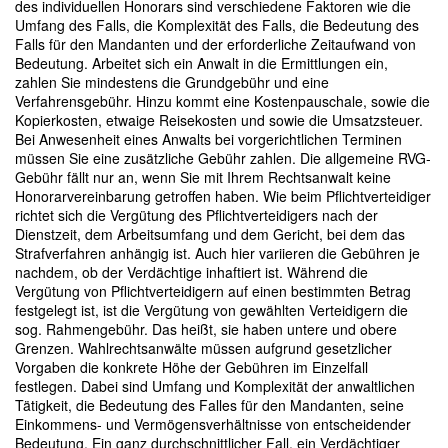
des individuellen Honorars sind verschiedene Faktoren wie die
Umfang des Falls, die Komplexität des Falls, die Bedeutung des
Falls für den Mandanten und der erforderliche Zeitaufwand von
Bedeutung. Arbeitet sich ein Anwalt in die Ermittlungen ein,
zahlen Sie mindestens die Grundgebühr und eine
Verfahrensgebühr. Hinzu kommt eine Kostenpauschale, sowie die
Kopierkosten, etwaige Reisekosten und sowie die Umsatzsteuer.
Bei Anwesenheit eines Anwalts bei vorgerichtlichen Terminen
müssen Sie eine zusätzliche Gebühr zahlen. Die allgemeine RVG-
Gebühr fällt nur an, wenn Sie mit Ihrem Rechtsanwalt keine
Honorarvereinbarung getroffen haben. Wie beim Pflichtverteidiger
richtet sich die Vergütung des Pflichtverteidigers nach der
Dienstzeit, dem Arbeitsumfang und dem Gericht, bei dem das
Strafverfahren anhängig ist. Auch hier variieren die Gebühren je
nachdem, ob der Verdächtige inhaftiert ist. Während die
Vergütung von Pflichtverteidigern auf einen bestimmten Betrag
festgelegt ist, ist die Vergütung von gewählten Verteidigern die
sog. Rahmengebühr. Das heißt, sie haben untere und obere
Grenzen. Wahlrechtsanwälte müssen aufgrund gesetzlicher
Vorgaben die konkrete Höhe der Gebühren im Einzelfall
festlegen. Dabei sind Umfang und Komplexität der anwaltlichen
Tätigkeit, die Bedeutung des Falles für den Mandanten, seine
Einkommens- und Vermögensverhältnisse von entscheidender
Bedeutung. Ein ganz durchschnittlicher Fall, ein Verdächtiger