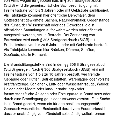
von Amts wegen für geboten hält. In § 304 Strafgesetzbuch
(StGB) wird die gemeinschädliche Sachbeschädigung mit
Freiheitsstrafe von bis 3 Jahren oder mit Geldstrafe sanktioniert.
Als Tatobjekte kommen hier öffentliche Denkmäler, dem
Gottesdienst gewidmete Sachen, Naturdenkmäler, Gegenstände
der Kunst, der Wissenschaft oder des Gewerbes, die in
öffentlichen Sammlungen aufbewahrt werden oder öffentlich
ausgestellt werden, etc. in Betracht. Die Zerstörung von
Bauwerken wird nach § 305 Strafgesetzbuch (StGB) mit
Freiheitsstrafe von bis zu 5 Jahren oder mit Geldstrafe bestraft.
Als Tatobjekte kommen hier Brücken, Dämme, Straßen,
Gebäude, etc. in Betracht.
Die Brandstiftungsdelikte sind in den §§ 306 ff Strafgesetzbuch
(StGB) geregelt. Nach § 306 Strafgesetzbuch (StGB) wird mit
Freiheitsstrafe von 1 bis zu 10 Jahren bestraft, wer fremde
Gebäude oder Hütten, Betriebsstätten, Warenlager- oder vorräte,
Kraftfahrzeuge, Schienen-, Luft- oder Wasserfahrzeuge, Wälder,
Heiden oder Moore oder land-, ernährungs- oder
forstwirtschaftliche Anlagen oder Erzeugnisse in Brand setzt oder
durch eine Brandlegung ganz oder teilweise zerstört. Eine Sache
ist in Brand gesetzt, wenn ein für den bestimmungsgemäßen
Gebrauch wesentlicher Bestandteil derart vom Feuer erfasst ist,
dass er unabhängig vom Zündstoff selbständig weiterbrennen