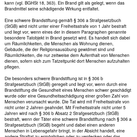
kann (vgl. BGHSt 18, 363). Ein Brand gilt als gelegt, wenn das
Brandmittel seine schädigende Wirkung entfaltet.
Eine schwere Brandstiftung gemäß § 306 a Strafgesetzbuch
(StGB) wird nicht unter einer Freiheitsstrafe von 1 Jahr bestraft
und liegt vor, wenn eines der in diesem Paragraphen genannte
besondere Tatobjekt in Brand gesetzt wird. Es handelt sich dabei
um Räumlichkeiten, die Menschen als Wohnung dienen,
Gebäude, die der Religionsausübung gewidmet sind und
Räumlichkeiten, die nur zeitweise dem Aufenthalt von Menschen
dienen, sofern sich zum Tatzeitpunkt dort Menschen aufzuhalten
pflegen.
Die besonders schwere Brandstiftung ist in § 306 b
Strafgesetzbuch (StGB) geregelt und liegt vor, wenn durch eine
Brandstiftung die Gesundheit eines Menschen schwer geschädigt
wurde oder eine Gesundheitsschädigung einer großen Zahl von
Menschen verursacht wurde. Die Tat wird mit Freiheitsstrafe von
nicht unter 2 Jahren geahndet. Mit Freiheitsstrafe nicht unter 5
Jahren wird nach § 306 b Absatz 2 Strafgesetzbuch (StGB)
bestraft, wenn der Täter eine schwere Brandstiftung nach § 306 a
Strafgesetzbuch (StGB) begeht und dabei einen anderen
Menschen in Lebensgefahr bringt, in der Absicht handelt, eine
andere Straftat zu ermöglichen oder zu verdecken oder das