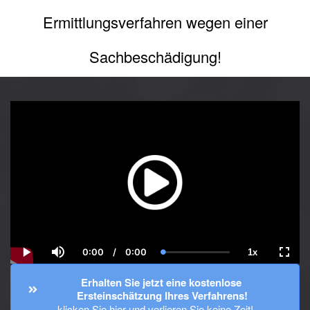
Ermittlungsverfahren wegen einer
Sachbeschädigung!
0:00
/
0:00
1x
Current
Duration
Loaded
:
Play
Mute
Playback
Fulls
Time
0.00%
Rate
Erhalten Sie jetzt eine kostenlose 
Ersteinschätzung Ihres Verfahrens!
klicken Sie hier und verlieren Sie keine Zeit!