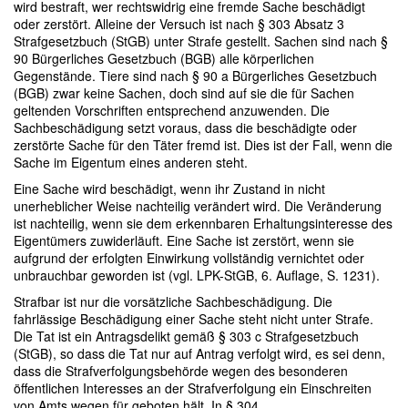
wird bestraft, wer rechtswidrig eine fremde Sache beschädigt
oder zerstört. Alleine der Versuch ist nach § 303 Absatz 3
Strafgesetzbuch (StGB) unter Strafe gestellt. Sachen sind nach §
90 Bürgerliches Gesetzbuch (BGB) alle körperlichen
Gegenstände. Tiere sind nach § 90 a Bürgerliches Gesetzbuch
(BGB) zwar keine Sachen, doch sind auf sie die für Sachen
geltenden Vorschriften entsprechend anzuwenden. Die
Sachbeschädigung setzt voraus, dass die beschädigte oder
zerstörte Sache für den Täter fremd ist. Dies ist der Fall, wenn die
Sache im Eigentum eines anderen steht.
Eine Sache wird beschädigt, wenn ihr Zustand in nicht
unerheblicher Weise nachteilig verändert wird. Die Veränderung
ist nachteilig, wenn sie dem erkennbaren Erhaltungsinteresse des
Eigentümers zuwiderläuft. Eine Sache ist zerstört, wenn sie
aufgrund der erfolgten Einwirkung vollständig vernichtet oder
unbrauchbar geworden ist (vgl. LPK-StGB, 6. Auflage, S. 1231).
Strafbar ist nur die vorsätzliche Sachbeschädigung. Die
fahrlässige Beschädigung einer Sache steht nicht unter Strafe.
Die Tat ist ein Antragsdelikt gemäß § 303 c Strafgesetzbuch
(StGB), so dass die Tat nur auf Antrag verfolgt wird, es sei denn,
dass die Strafverfolgungsbehörde wegen des besonderen
öffentlichen Interesses an der Strafverfolgung ein Einschreiten
von Amts wegen für geboten hält. In § 304