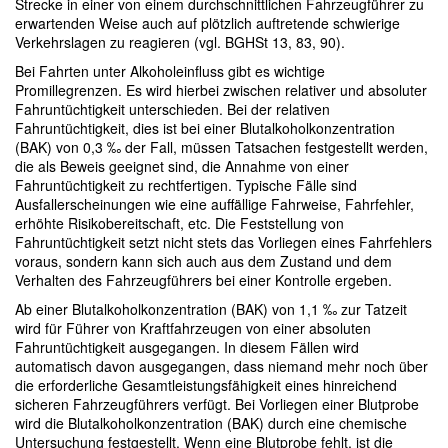
Strecke in einer von einem durchschnittlichen Fahrzeugführer zu
erwartenden Weise auch auf plötzlich auftretende schwierige
Verkehrslagen zu reagieren (vgl. BGHSt 13, 83, 90).
Bei Fahrten unter Alkoholeinfluss gibt es wichtige
Promillegrenzen. Es wird hierbei zwischen relativer und absoluter
Fahruntüchtigkeit unterschieden. Bei der relativen
Fahruntüchtigkeit, dies ist bei einer Blutalkoholkonzentration
(BAK) von 0,3 ‰ der Fall, müssen Tatsachen festgestellt werden,
die als Beweis geeignet sind, die Annahme von einer
Fahruntüchtigkeit zu rechtfertigen. Typische Fälle sind
Ausfallerscheinungen wie eine auffällige Fahrweise, Fahrfehler,
erhöhte Risikobereitschaft, etc. Die Feststellung von
Fahruntüchtigkeit setzt nicht stets das Vorliegen eines Fahrfehlers
voraus, sondern kann sich auch aus dem Zustand und dem
Verhalten des Fahrzeugführers bei einer Kontrolle ergeben.
Ab einer Blutalkoholkonzentration (BAK) von 1,1 ‰ zur Tatzeit
wird für Führer von Kraftfahrzeugen von einer absoluten
Fahruntüchtigkeit ausgegangen. In diesem Fällen wird
automatisch davon ausgegangen, dass niemand mehr noch über
die erforderliche Gesamtleistungsfähigkeit eines hinreichend
sicheren Fahrzeugführers verfügt. Bei Vorliegen einer Blutprobe
wird die Blutalkoholkonzentration (BAK) durch eine chemische
Untersuchung festgestellt. Wenn eine Blutprobe fehlt, ist die