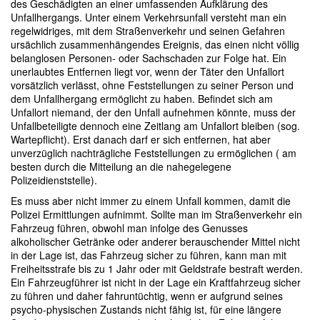
des Geschädigten an einer umfassenden Aufklärung des
Unfallhergangs. Unter einem Verkehrsunfall versteht man ein
regelwidriges, mit dem Straßenverkehr und seinen Gefahren
ursächlich zusammenhängendes Ereignis, das einen nicht völlig
belanglosen Personen- oder Sachschaden zur Folge hat. Ein
unerlaubtes Entfernen liegt vor, wenn der Täter den Unfallort
vorsätzlich verlässt, ohne Feststellungen zu seiner Person und
dem Unfallhergang ermöglicht zu haben. Befindet sich am
Unfallort niemand, der den Unfall aufnehmen könnte, muss der
Unfallbeteiligte dennoch eine Zeitlang am Unfallort bleiben (sog.
Wartepflicht). Erst danach darf er sich entfernen, hat aber
unverzüglich nachträgliche Feststellungen zu ermöglichen ( am
besten durch die Mitteilung an die nahegelegene
Polizeidienststelle).
Es muss aber nicht immer zu einem Unfall kommen, damit die
Polizei Ermittlungen aufnimmt. Sollte man im Straßenverkehr ein
Fahrzeug führen, obwohl man infolge des Genusses
alkoholischer Getränke oder anderer berauschender Mittel nicht
in der Lage ist, das Fahrzeug sicher zu führen, kann man mit
Freiheitsstrafe bis zu 1 Jahr oder mit Geldstrafe bestraft werden.
Ein Fahrzeugführer ist nicht in der Lage ein Kraftfahrzeug sicher
zu führen und daher fahruntüchtig, wenn er aufgrund seines
psycho-physischen Zustands nicht fähig ist, für eine längere