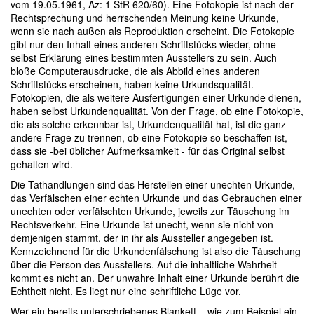
vom 19.05.1961, Az: 1 StR 620/60). Eine Fotokopie ist nach der
Rechtsprechung und herrschenden Meinung keine Urkunde,
wenn sie nach außen als Reproduktion erscheint. Die Fotokopie
gibt nur den Inhalt eines anderen Schriftstücks wieder, ohne
selbst Erklärung eines bestimmten Ausstellers zu sein. Auch
bloße Computerausdrucke, die als Abbild eines anderen
Schriftstücks erscheinen, haben keine Urkundsqualität.
Fotokopien, die als weitere Ausfertigungen einer Urkunde dienen,
haben selbst Urkundenqualität. Von der Frage, ob eine Fotokopie,
die als solche erkennbar ist, Urkundenqualität hat, ist die ganz
andere Frage zu trennen, ob eine Fotokopie so beschaffen ist,
dass sie -bei üblicher Aufmerksamkeit - für das Original selbst
gehalten wird.
Die Tathandlungen sind das Herstellen einer unechten Urkunde,
das Verfälschen einer echten Urkunde und das Gebrauchen einer
unechten oder verfälschten Urkunde, jeweils zur Täuschung im
Rechtsverkehr. Eine Urkunde ist unecht, wenn sie nicht von
demjenigen stammt, der in ihr als Aussteller angegeben ist.
Kennzeichnend für die Urkundenfälschung ist also die Täuschung
über die Person des Ausstellers. Auf die inhaltliche Wahrheit
kommt es nicht an. Der unwahre Inhalt einer Urkunde berührt die
Echtheit nicht. Es liegt nur eine schriftliche Lüge vor.
Wer ein bereits unterschriebenes Blankett – wie zum Beispiel ein