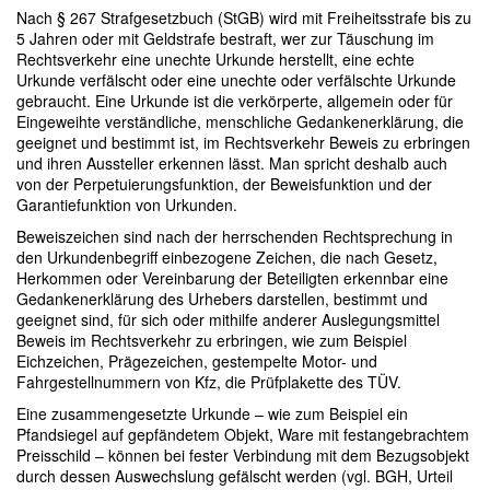
Nach § 267 Strafgesetzbuch (StGB) wird mit Freiheitsstrafe bis zu
5 Jahren oder mit Geldstrafe bestraft, wer zur Täuschung im
Rechtsverkehr eine unechte Urkunde herstellt, eine echte
Urkunde verfälscht oder eine unechte oder verfälschte Urkunde
gebraucht. Eine Urkunde ist die verkörperte, allgemein oder für
Eingeweihte verständliche, menschliche Gedankenerklärung, die
geeignet und bestimmt ist, im Rechtsverkehr Beweis zu erbringen
und ihren Aussteller erkennen lässt. Man spricht deshalb auch
von der Perpetuierungsfunktion, der Beweisfunktion und der
Garantiefunktion von Urkunden.
Beweiszeichen sind nach der herrschenden Rechtsprechung in
den Urkundenbegriff einbezogene Zeichen, die nach Gesetz,
Herkommen oder Vereinbarung der Beteiligten erkennbar eine
Gedankenerklärung des Urhebers darstellen, bestimmt und
geeignet sind, für sich oder mithilfe anderer Auslegungsmittel
Beweis im Rechtsverkehr zu erbringen, wie zum Beispiel
Eichzeichen, Prägezeichen, gestempelte Motor- und
Fahrgestellnummern von Kfz, die Prüfplakette des TÜV.
Eine zusammengesetzte Urkunde – wie zum Beispiel ein
Pfandsiegel auf gepfändetem Objekt, Ware mit festangebrachtem
Preisschild – können bei fester Verbindung mit dem Bezugsobjekt
durch dessen Auswechslung gefälscht werden (vgl. BGH, Urteil