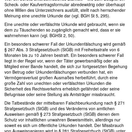
Scheck- oder Kaufvertragsformular abredewidrig oder überhaupt
ohne Willen des Unterzeichners ausfüllt, stellt nach herrschender
Meinung eine unechte Urkunde dar (vgl. BGH St 5, 295).
Eine unechte oder verfälschte Urkunde wird gebraucht, wenn sie
dem zu Täuschenden so zugänglich gemacht wird, dass er sie
wahrnehmen kann (vgl. BGHSt 2, 50).
Ein besonders schwerer Fall der Urkundenfälschung wird gemäß
§ 267 Abs. 3 Strafgesetzbuch (StGB) mit Freiheitsstrafe von 6
Monaten bis zu 10 Jahren bestraft. Ein besonders schwerer Fall
liegt in der Regel vor, wenn der Täter gewerbsmäßig oder als
Mitglied einer Bande handelt, die sich zur fortgesetzten Begehung
von Betrug oder Urkundenfälschungen verbunden hat, ein
Vermögensverlust großen Ausmaßes herbeiführt, durch eine
große Zahl von unechten oder verfälschten Urkunden die
Sicherheit des Rechtsverkehrs erheblich gefährdet oder seine
Befugnisse oder seine Stellung als Amtsträger missbraucht.
Die Tatbestände der mittelbaren Falschbeurkundung nach § 271
Strafgesetzbuch (StGB) und des Veränderns von amtlichen
Ausweisen gemäß § 273 Strafgesetzbuch (StGB) dienen dem
Schutz vor inhaltlichen unwahren Beweismitteln, allerdings nur
soweit es sich um öffentliche Urkunden handelt. Der Missbrauch
von Ausweispapieren wird in § 281 Strafgesetzbuch (StGB) unter