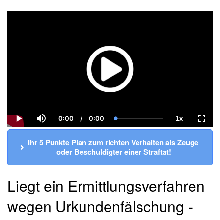
0:00
/
0:00
1x
Current
Duration
Loaded
:
Play
Mute
Playback
Fulls
Time
0.00%
Rate
Ihr 5 Punkte Plan zum richten Verhalten als Zeuge 
oder Beschuldigter einer Straftat!
Liegt ein Ermittlungsverfahren
wegen Urkundenfälschung -