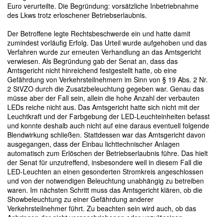
Euro verurteilte. Die Begründung: vorsätzliche Inbetriebnahme
des Lkws trotz erloschener Betriebserlaubnis.
Der Betroffene legte Rechtsbeschwerde ein und hatte damit
zumindest vorläufig Erfolg. Das Urteil wurde aufgehoben und das
Verfahren wurde zur erneuten Verhandlung an das Amtsgericht
verwiesen. Als Begründung gab der Senat an, dass das
Amtsgericht nicht hinreichend festgestellt hatte, ob eine
Gefährdung von Verkehrsteilnehmern im Sinn von § 19 Abs. 2 Nr.
2 StVZO durch die Zusatzbeleuchtung gegeben war. Genau das
müsse aber der Fall sein, allein die hohe Anzahl der verbauten
LEDs reiche nicht aus. Das Amtsgericht hatte sich nicht mit der
Leuchtkraft und der Farbgebung der LED-Leuchteinheiten befasst
und konnte deshalb auch nicht auf eine daraus eventuell folgende
Blendwirkung schließen. Stattdessen war das Amtsgericht davon
ausgegangen, dass der Einbau lichttechnischer Anlagen
automatisch zum Erlöschen der Betriebserlaubnis führe. Das hielt
der Senat für unzutreffend, insbesondere weil in diesem Fall die
LED-Leuchten an einen gesonderten Stromkreis angeschlossen
und von der notwendigen Beleuchtung unabhängig zu betreiben
waren. Im nächsten Schritt muss das Amtsgericht klären, ob die
Showbeleuchtung zu einer Gefährdung anderer
Verkehrsteilnehmer führt. Zu beachten sein wird auch, ob das