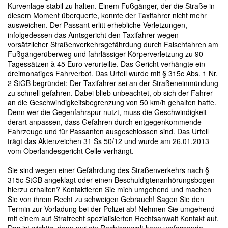
Kurvenlage stabil zu halten. Einem Fußgänger, der die Straße in
diesem Moment überquerte, konnte der Taxifahrer nicht mehr
ausweichen. Der Passant erlitt erhebliche Verletzungen,
infolgedessen das Amtsgericht den Taxifahrer wegen
vorsätzlicher Straßenverkehrsgefährdung durch Falschfahren am
Fußgängerüberweg und fahrlässiger Körperverletzung zu 90
Tagessätzen à 45 Euro verurteilte. Das Gericht verhängte ein
dreimonatiges Fahrverbot. Das Urteil wurde mit § 315c Abs. 1 Nr.
2 StGB begründet: Der Taxifahrer sei an der Straßeneinmündung
zu schnell gefahren. Dabei blieb unbeachtet, ob sich der Fahrer
an die Geschwindigkeitsbegrenzung von 50 km/h gehalten hatte.
Denn wer die Gegenfahrspur nutzt, muss die Geschwindigkeit
derart anpassen, dass Gefahren durch entgegenkommende
Fahrzeuge und für Passanten ausgeschlossen sind. Das Urteil
trägt das Aktenzeichen 31 Ss 50/12 und wurde am 26.01.2013
vom Oberlandesgericht Celle verhängt.
Sie sind wegen einer Gefährdung des Straßenverkehrs nach §
315c StGB angeklagt oder einen Beschuldigtenanhörungsbogen
hierzu erhalten? Kontaktieren Sie mich umgehend und machen
Sie von ihrem Recht zu schweigen Gebrauch! Sagen Sie den
Termin zur Vorladung bei der Polizei ab! Nehmen Sie umgehend
mit einem auf Strafrecht spezialisierten Rechtsanwalt Kontakt auf.