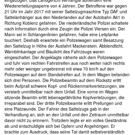
eingezogen. Das Landgericht verhängte außerdem eine
Wiedererteilungssperre von 4 Jahren. Der Betroffene war gegen
21 Uhr im Jahr 2017 mit seiner Sattelzugmaschine Typ DAF und
Sattelanhänger aus den Niederlanden auf der Autobahn A61 in
Richtung Koblenz gefahren. Die niederländische Polizei schaltete
nach Information durch eine Zeugin die Polizei Viersen ein. Der
Mann sei in Schlangenlinien gefahren, habe eine Leitplanke
touchiert. Deshalb erwartete ein Polizeiwagen samt Besatzung
den Sattelzug in Höhe der Ausfahrt Mackenstein. Abblendlicht,
Warnblinkanlage und Blaulicht des Fahrzeugs waren
eingeschaltet. Der Angeklagte näherte sich dem Polizeiwagen
und fuhr vom rechten Fahrstreifen aus noch weiter nach rechts
mehr oder weniger ungebremst mit etwa 70 km/h auf den
Polizeiwagen auf dem Standstreifen auf. In dem Wagen befanden
sich drei Personen. Die Polizeibeamtin auf dem Rücksitz erlitt
beim Aufprall schwere Kopf- und Rückenmarkverletzungen, sie
verstarb unmittelbar nach dem Unfall. Eine vorne im Wagen
sitzende Beamtin erlitt lebensgefährliche Kopfverletzungen, die
irreparabel sind. Der dritte Polizeibeamte erlitt Prellungen und
eine Platzwunde. Der Fahrer des Sattelzugs gab in der
Verhandlung an, sich an den Unfall und den Zeitraum unmittelbar
davor nicht zu erinnern. Trotzdem legte er ein volles Geständnis
ab und entschuldigte sich bei Opfern und Angehörigen. Er
brachte zum Ausdruck, dass seine Tat damit selbstverständlich