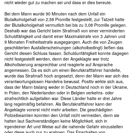
nicht wieder gut zu machen sei und dass er dies bereute.
Bei dem Mann wurde 90 Minuten nach dem Unfall ein
Blutalkoholgehalt von 2,58 Promille festgestellt, zur Tatzeit hatte
der Blutalkoholgehalt vermutlich bei bis zu 3,08 Promille gelegen.
Deshalb war das Gericht beim Strafmaß von einer verminderten
Schuldfähigkeit und damit einer Maximalstrafe von 3 Jahren und
9 Monaten Freiheitsstrafe ausgegangen. Auch die von Zeugen
geschilderten Ausfallerscheinungen (alkoholbedingt) ließen das
Gericht diesen Schluss fassen. Schuldunfähigkeit konnte dagegen
nicht festgestellt werden, denn der Angeklagte war trotz
Alkoholisierung ansprechbar und reagierte auf Ansprache
angemessen. Da es sich um einen Berufskraftfahrer handelte,
wurde das Strafmaß hoch angesetzt, denn der Mann war sich des
verantwortungslosen Handelns bewusst. Positiv wirkte sich aus,
dass der Mann bislang weder in Deutschland noch in der Ukraine,
in Polen, den Niederlanden oder in Belgien verkehrs- oder
strafrechtlich aufgefallen war. Diese Länder hatte er drei Jahre
lang regelmäßig befahren. Als Berufskraftfahrer kann der
Angeklagte vorerst nicht mehr arbeiten. Die geschädigten
Polizeibeamten konnten den Unfall nicht vermeiden, denn sie
hatten laut Sachverständigen keine Möglichkeit, sich in
irgendeiner Art und Weise auf die nahende Gefahr einzustellen
oder diese auch nur zu erahnen. Das Einschalten von